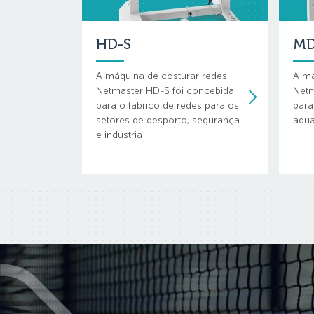
HD-S
MD
A máquina de costurar redes
A má
Netmaster HD-S foi concebida
Netm
para o fabrico de redes para os
para
setores de desporto, segurança
aqua
e indústria