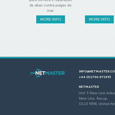
de abas contra pulgas do
mar.
MORE INFO
MORE INFO
INFO@NETMASTER.CO
+44 (0)1706 871933
NETMASTER
Unit 3 New Line Indus
New Line, Bacup,
OL13 9RW, United K