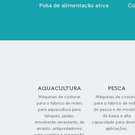
Polia de alimentação ativa
Co
AQUACULTURA
PESCA
Máquinas de costurar
Máquinas de costur
para o fabrico de redes
para o fabrico de re
para aquacultura para
de pesca e de mode
tanques, jaulas,
de baixa e alta
envolvente-arrastante, de
capacidade para dive
arrasto, antipredadores,
aplicações.
para sombra e reparação