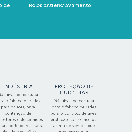
o de
Rolos antiencravamento
INDÚSTRIA
PROTEÇÃO DE
CULTURAS
áquinas de costurar
ra o fabrico de redes
Máquinas de costurar
para paletes, para
para o fabrico de redes
contenção de
para o controlo de aves,
tentores e de camiões
proteção contra insetos,
transporte de resíduos,
animais e vento e que
redes de elevação e
fornecem sombra.