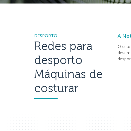
A Net
DESPORTO
Redes para
O seto
desemp
desporto
desport
Máquinas de
costurar