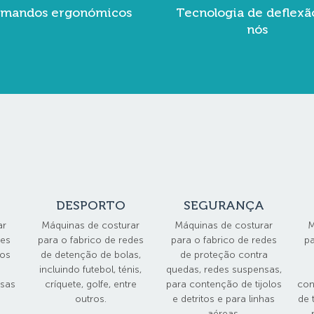
mandos ergonómicos
Tecnologia de deflexã
nós
DESPORTO
SEGURANÇA
ar
Máquinas de costurar
Máquinas de costurar
M
des
para o fabrico de redes
para o fabrico de redes
pa
los
de detenção de bolas,
de proteção contra
incluindo futebol, ténis,
quedas, redes suspensas,
rsas
críquete, golfe, entre
para contenção de tijolos
con
outros.
e detritos e para linhas
de 
aéreas.