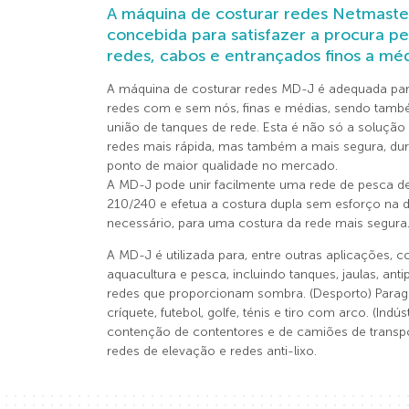
A máquina de costurar redes Netmaste
concebida para satisfazer a procura pe
redes, cabos e entrançados finos a méd
A máquina de costurar redes MD-J é adequada par
redes com e sem nós, finas e médias, sendo també
união de tanques de rede. Esta é não só a solução
redes mais rápida, mas também a mais segura, du
ponto de maior qualidade no mercado.
A MD-J pode unir facilmente uma rede de pesca d
210/240 e efetua a costura dupla sem esforço na d
necessário, para uma costura da rede mais segura
A MD-J é utilizada para, entre outras aplicações, c
aquacultura e pesca, incluindo tanques, jaulas, ant
redes que proporcionam sombra. (Desporto) Parag
críquete, futebol, golfe, ténis e tiro com arco. (Indúst
contenção de contentores e de camiões de transpo
redes de elevação e redes anti-lixo.