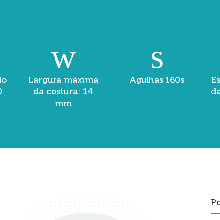
do
Largura máxima
Agulhas 160s
E
0
da costura: 14
da
mm
Po