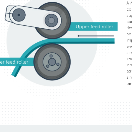
A 
co
su
ca
de
po
im
en
si
im
in
at
si
ta