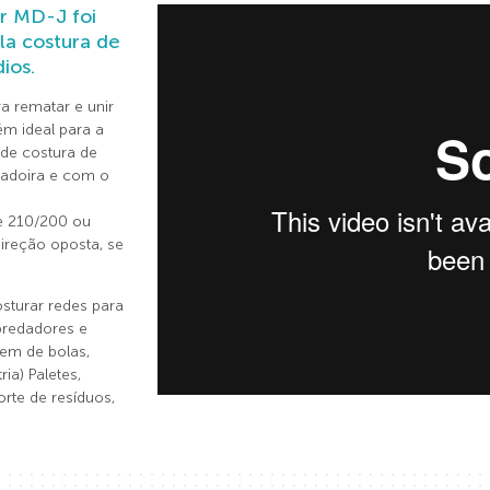
r MD-J foi
la costura de
ios.
a rematar e unir
m ideal para a
 de costura de
radoira e com o
e 210/200 ou
ireção oposta, se
.
osturar redes para
ipredadores e
em de bolas,
ria) Paletes,
rte de resíduos,