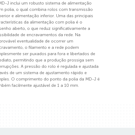
MD-J inclui um robusto sistema de alimentação
m polia, o qual combina rolos com transmissão
perior e alimentação inferior. Uma das principais
racterísticas da alimentação com polia é o
senho aberto, o que reduz significativamente a
ssibilidade de encravamentos da rede. Na
provável eventualidade de ocorrer um
cravamento, o filamento e a rede podem
mplesmente ser puxados para fora e libertados de
ediato, permitindo que a produção prossiga sem
terrupções. A pressão do rolo é regulada e ajustada
ravés de um sistema de ajustamento rápido e
mples. O comprimento do ponto da polia da MD-J é
mbém facilmente ajustável de 1 a 10 mm.