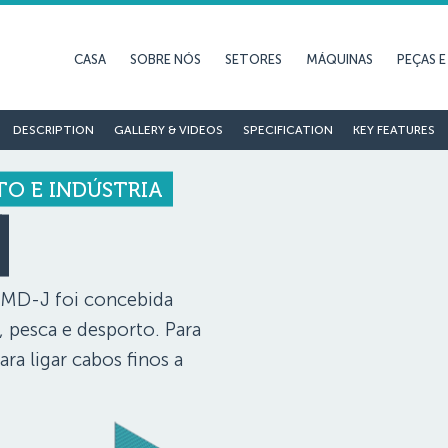
CASA
SOBRE NÓS
SETORES
MÁQUINAS
PEÇAS 
DESCRIPTION
GALLERY & VIDEOS
SPECIFICATION
KEY FEATURES
TO E INDÚSTRIA
J
 MD-J foi concebida
, pesca e desporto. Para
ra ligar cabos finos a